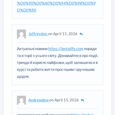
%D0%90%D0%A0%D0%94%D0%98%D0%9
D%D0%90
Jeffreydon
on
April 15, 2026
Актуальні новини
https://lentalife.com
поради
та історії з усього світу. Дізнавайтеся про події,
тренди й корисні лайфхаки, щоб залишатися в
курсі та робити життя простішим і зручнішим
щодня.
Andrewdew
on
April 15, 2026
изготовление мебели на заказ
https://mebel-