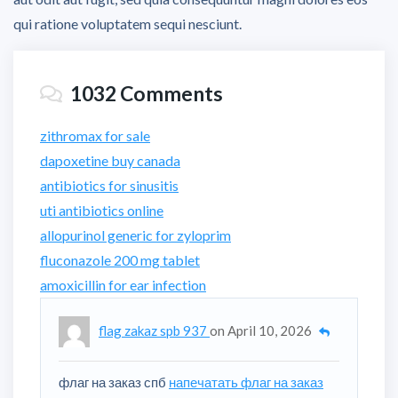
qui ratione voluptatem sequi nesciunt.
1032 Comments
zithromax for sale
dapoxetine buy canada
antibiotics for sinusitis
uti antibiotics online
allopurinol generic for zyloprim
fluconazole 200 mg tablet
amoxicillin for ear infection
flag zakaz spb 937
on
April 10, 2026
флаг на заказ спб
напечатать флаг на заказ